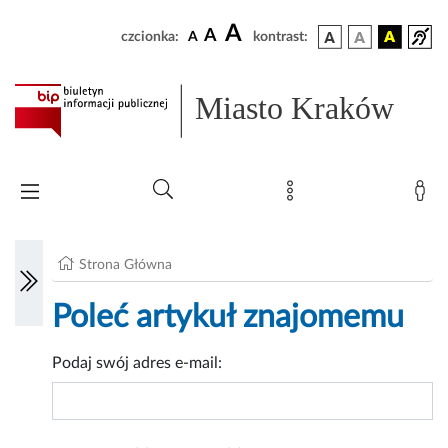
A
A
czcionka:
A
kontrast:
Miasto Kraków
Strona Główna
Poleć artykuł znajomemu
Podaj swój adres e-mail: