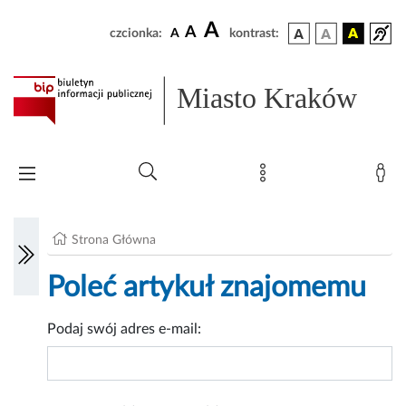
A
A
czcionka:
A
kontrast:
Miasto Kraków
Strona Główna
Poleć artykuł znajomemu
Podaj swój adres e-mail: