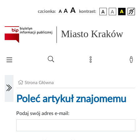
A
A
czcionka:
A
kontrast:
Miasto Kraków
Strona Główna
Poleć artykuł znajomemu
Podaj swój adres e-mail: