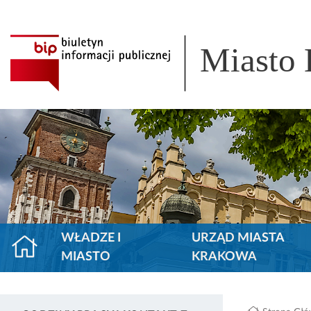
Miasto
WŁADZE I
URZĄD MIASTA
MIASTO
KRAKOWA