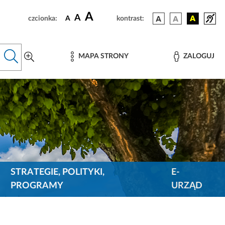
A
A
czcionka:
A
kontrast:
MAPA STRONY
ZALOGUJ
STRATEGIE, POLITYKI,
E-
PROGRAMY
URZĄD