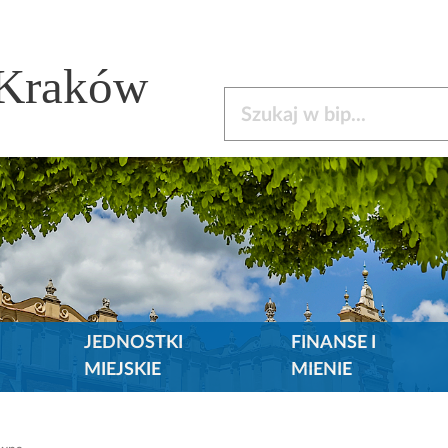
 Kraków
Szukaj w bip
JEDNOSTKI
FINANSE I
MIEJSKIE
MIENIE