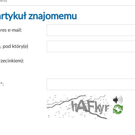
ówna
artykuł znajomemu
res e-mail:
, pod który(e)
rzecinkiem):
*: