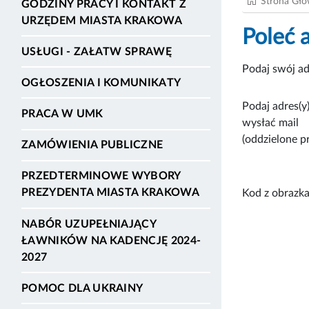
Strona Gł
GODZINY PRACY I KONTAKT Z
URZĘDEM MIASTA KRAKOWA
Poleć 
USŁUGI - ZAŁATW SPRAWĘ
Podaj swój ad
OGŁOSZENIA I KOMUNIKATY
Podaj adres(y)
PRACA W UMK
wysłać mail
(oddzielone p
ZAMÓWIENIA PUBLICZNE
PRZEDTERMINOWE WYBORY
PREZYDENTA MIASTA KRAKOWA
Kod z obrazka
NABÓR UZUPEŁNIAJĄCY
ŁAWNIKÓW NA KADENCJĘ 2024-
2027
POMOC DLA UKRAINY