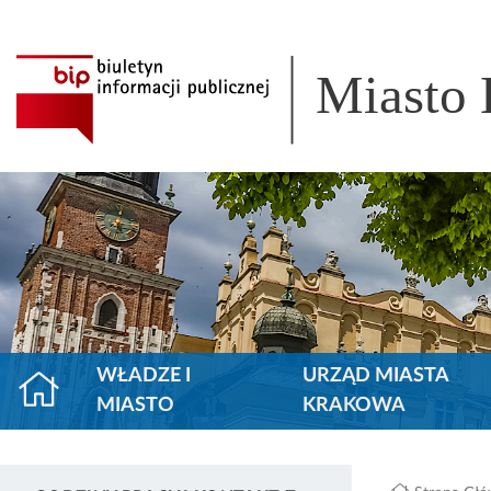
Miasto
WŁADZE I
URZĄD MIASTA
MIASTO
KRAKOWA