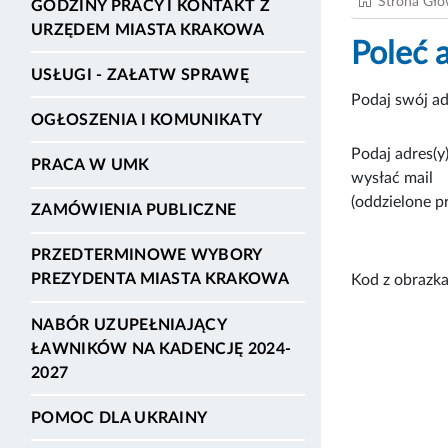
Strona Gł
GODZINY PRACY I KONTAKT Z
URZĘDEM MIASTA KRAKOWA
Poleć 
USŁUGI - ZAŁATW SPRAWĘ
Podaj swój ad
OGŁOSZENIA I KOMUNIKATY
Podaj adres(y)
PRACA W UMK
wysłać mail
(oddzielone p
ZAMÓWIENIA PUBLICZNE
PRZEDTERMINOWE WYBORY
PREZYDENTA MIASTA KRAKOWA
Kod z obrazka
NABÓR UZUPEŁNIAJĄCY
ŁAWNIKÓW NA KADENCJĘ 2024-
2027
POMOC DLA UKRAINY