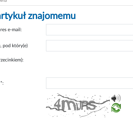
ówna
artykuł znajomemu
res e-mail:
, pod który(e)
rzecinkiem):
*: