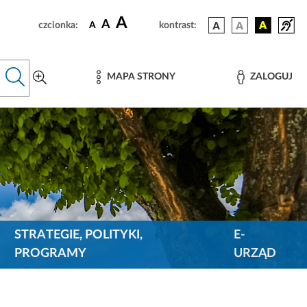
A
A
czcionka:
A
kontrast:
MAPA STRONY
ZALOGUJ
STRATEGIE, POLITYKI,
E-
PROGRAMY
URZĄD