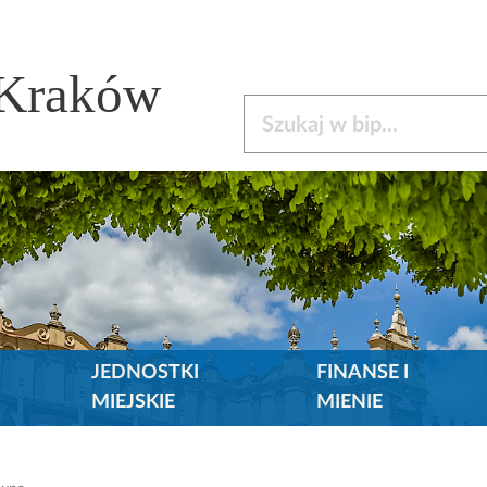
 Kraków
Szukaj w bip
JEDNOSTKI
FINANSE I
MIEJSKIE
MIENIE