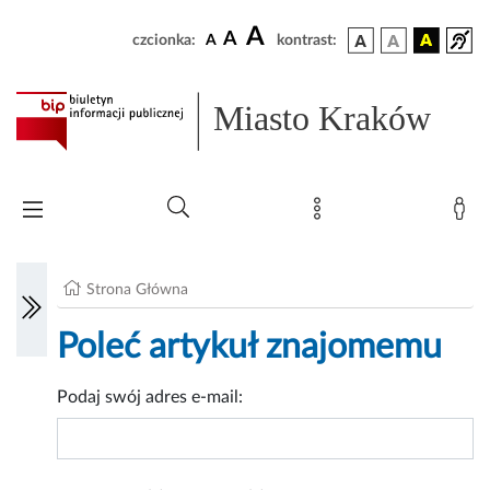
A
A
czcionka:
A
kontrast:
Miasto Kraków
Strona Główna
Poleć artykuł znajomemu
Podaj swój adres e-mail: