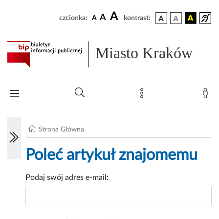
A
A
czcionka:
A
kontrast:
Miasto Kraków
Strona Główna
Poleć artykuł znajomemu
Podaj swój adres e-mail: