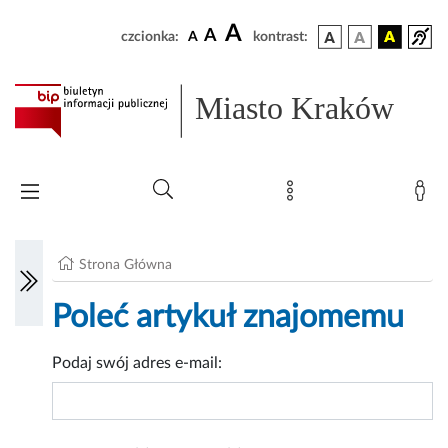
A
A
czcionka:
A
kontrast:
Miasto Kraków
Strona Główna
Poleć artykuł znajomemu
Podaj swój adres e-mail: