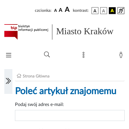
A
A
czcionka:
A
kontrast:
Miasto Kraków
Strona Główna
Poleć artykuł znajomemu
Podaj swój adres e-mail: