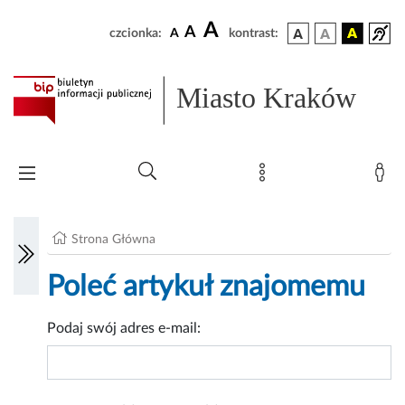
A
A
czcionka:
A
kontrast:
Miasto Kraków
Strona Główna
Poleć artykuł znajomemu
Podaj swój adres e-mail: