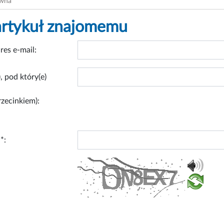
ówna
artykuł znajomemu
res e-mail:
, pod który(e)
rzecinkiem):
*: