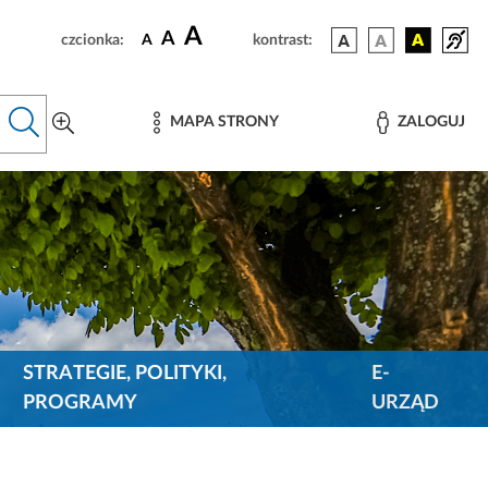
A
A
czcionka:
A
kontrast:
MAPA STRONY
ZALOGUJ
STRATEGIE, POLITYKI,
E-
PROGRAMY
URZĄD