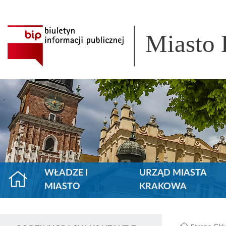
Miasto
WŁADZE I
URZĄD MIASTA
MIASTO
KRAKOWA