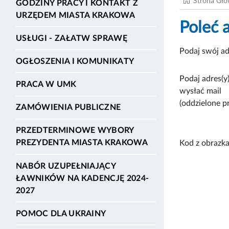
Strona Gł
GODZINY PRACY I KONTAKT Z
URZĘDEM MIASTA KRAKOWA
Poleć 
USŁUGI - ZAŁATW SPRAWĘ
Podaj swój ad
OGŁOSZENIA I KOMUNIKATY
Podaj adres(y)
PRACA W UMK
wysłać mail
(oddzielone p
ZAMÓWIENIA PUBLICZNE
PRZEDTERMINOWE WYBORY
PREZYDENTA MIASTA KRAKOWA
Kod z obrazka
NABÓR UZUPEŁNIAJĄCY
ŁAWNIKÓW NA KADENCJĘ 2024-
2027
POMOC DLA UKRAINY