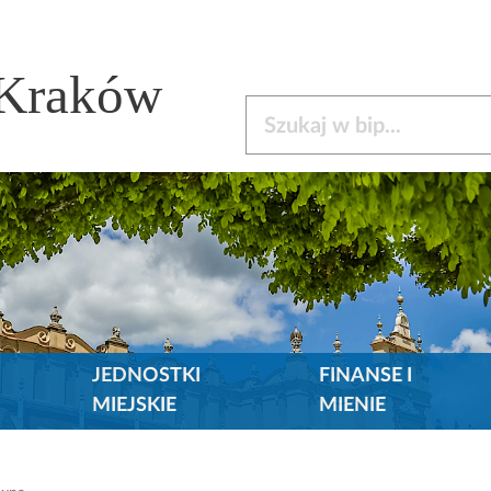
 Kraków
Szukaj w bip
JEDNOSTKI
FINANSE I
MIEJSKIE
MIENIE