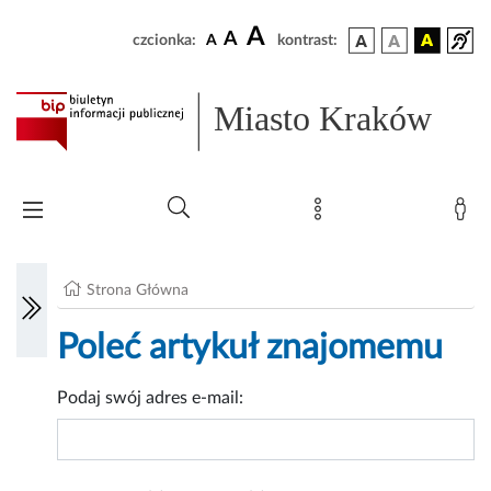
A
A
czcionka:
A
kontrast:
Miasto Kraków
Strona Główna
Poleć artykuł znajomemu
Podaj swój adres e-mail: