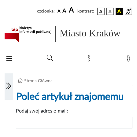
A
A
czcionka:
A
kontrast:
Miasto Kraków
Strona Główna
Poleć artykuł znajomemu
Podaj swój adres e-mail: