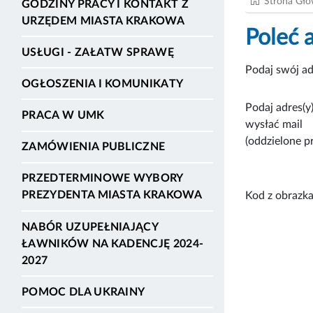
Strona Gł
GODZINY PRACY I KONTAKT Z
URZĘDEM MIASTA KRAKOWA
Poleć 
USŁUGI - ZAŁATW SPRAWĘ
Podaj swój ad
OGŁOSZENIA I KOMUNIKATY
Podaj adres(y)
PRACA W UMK
wysłać mail
(oddzielone p
ZAMÓWIENIA PUBLICZNE
PRZEDTERMINOWE WYBORY
PREZYDENTA MIASTA KRAKOWA
Kod z obrazka
NABÓR UZUPEŁNIAJĄCY
ŁAWNIKÓW NA KADENCJĘ 2024-
2027
POMOC DLA UKRAINY