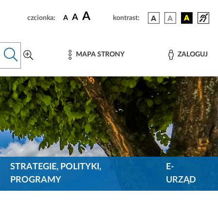
A
A
czcionka:
A
kontrast:
MAPA STRONY
ZALOGUJ
STRATEGIE, POLITYKI,
E-
PROGRAMY
URZĄD