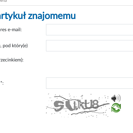
ówna
artykuł znajomemu
res e-mail:
, pod który(e)
rzecinkiem):
*: