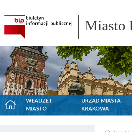
Miasto
WŁADZE I
URZĄD MIASTA
MIASTO
KRAKOWA