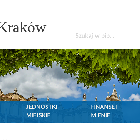
 Kraków
Szukaj w bip
JEDNOSTKI
FINANSE I
MIEJSKIE
MIENIE