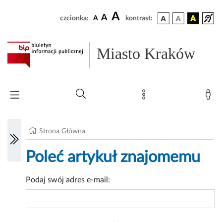
A
A
czcionka:
A
kontrast:
Miasto Kraków
Strona Główna
Poleć artykuł znajomemu
Podaj swój adres e-mail: