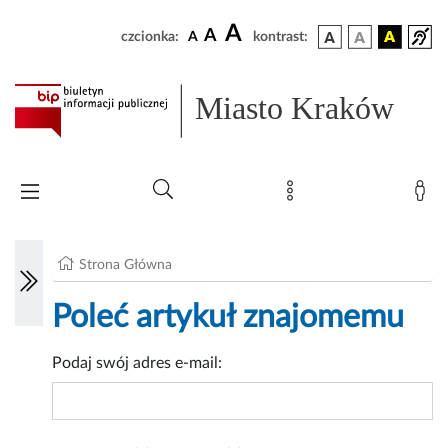
A
A
czcionka:
A
kontrast:
Miasto Kraków
Strona Główna
Poleć artykuł znajomemu
Podaj swój adres e-mail: