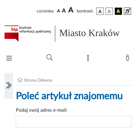
A
A
czcionka:
A
kontrast:
Miasto Kraków
Strona Główna
Poleć artykuł znajomemu
Podaj swój adres e-mail: