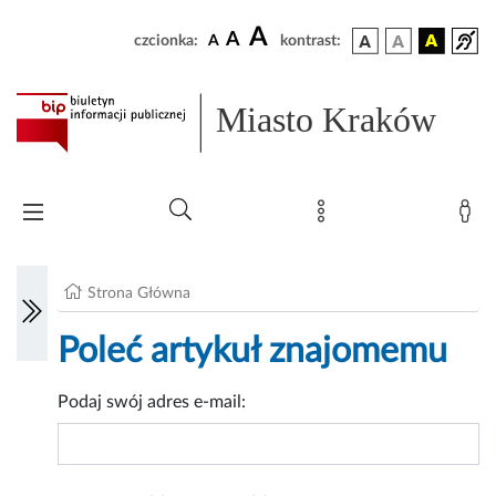
A
A
czcionka:
A
kontrast:
Miasto Kraków
Strona Główna
Poleć artykuł znajomemu
Podaj swój adres e-mail: