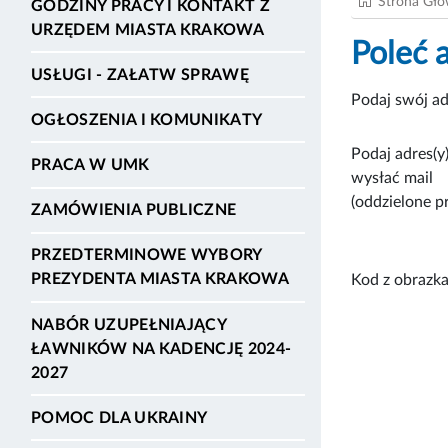
Strona Gł
GODZINY PRACY I KONTAKT Z
URZĘDEM MIASTA KRAKOWA
Poleć 
USŁUGI - ZAŁATW SPRAWĘ
Podaj swój ad
OGŁOSZENIA I KOMUNIKATY
Podaj adres(y)
PRACA W UMK
wysłać mail
(oddzielone p
ZAMÓWIENIA PUBLICZNE
PRZEDTERMINOWE WYBORY
PREZYDENTA MIASTA KRAKOWA
Kod z obrazka
NABÓR UZUPEŁNIAJĄCY
ŁAWNIKÓW NA KADENCJĘ 2024-
2027
POMOC DLA UKRAINY