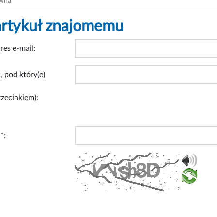
ówna
artykuł znajomemu
res e-mail:
, pod który(e)
rzecinkiem):
*: