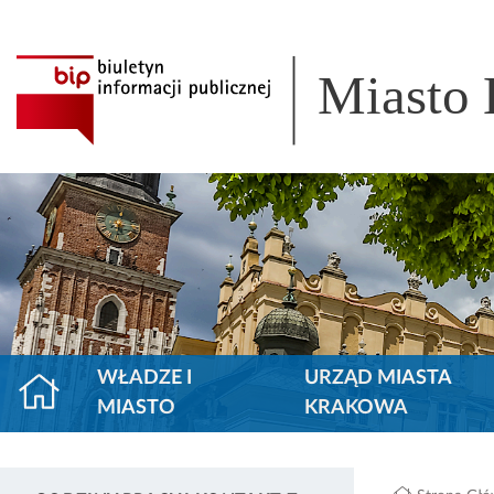
Miasto
WŁADZE I
URZĄD MIASTA
MIASTO
KRAKOWA