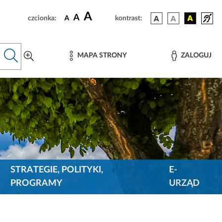
A
A
czcionka:
A
kontrast:
MAPA STRONY
ZALOGUJ
STRATEGIE, POLITYKI,
E-
PROGRAMY
URZĄD