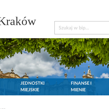
 Kraków
Szukaj w bip
JEDNOSTKI
FINANSE I
MIEJSKIE
MIENIE