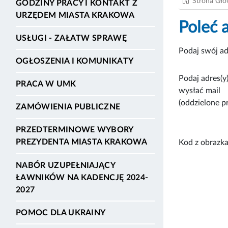
Strona Gł
GODZINY PRACY I KONTAKT Z
URZĘDEM MIASTA KRAKOWA
Poleć 
USŁUGI - ZAŁATW SPRAWĘ
Podaj swój ad
OGŁOSZENIA I KOMUNIKATY
Podaj adres(y)
PRACA W UMK
wysłać mail
(oddzielone p
ZAMÓWIENIA PUBLICZNE
PRZEDTERMINOWE WYBORY
PREZYDENTA MIASTA KRAKOWA
Kod z obrazka
NABÓR UZUPEŁNIAJĄCY
ŁAWNIKÓW NA KADENCJĘ 2024-
2027
POMOC DLA UKRAINY