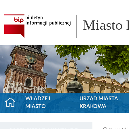
Miasto
WŁADZE I
URZĄD MIASTA
MIASTO
KRAKOWA