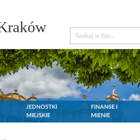
 Kraków
Szukaj w bip
JEDNOSTKI
FINANSE I
MIEJSKIE
MIENIE