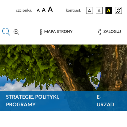
A
A
czcionka:
A
kontrast:
MAPA STRONY
ZALOGUJ
STRATEGIE, POLITYKI,
E-
PROGRAMY
URZĄD