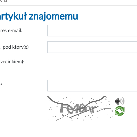
ówna
artykuł znajomemu
res e-mail:
, pod który(e)
rzecinkiem):
*: