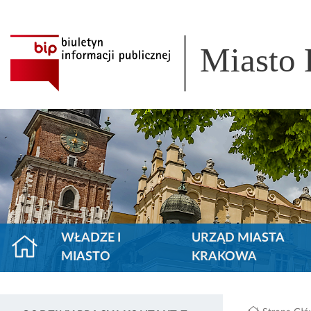
Miasto
WŁADZE I
URZĄD MIASTA
MIASTO
KRAKOWA