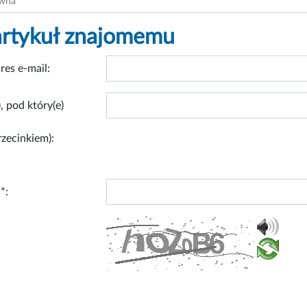
ówna
artykuł znajomemu
res e-mail:
, pod który(e)
rzecinkiem):
*: