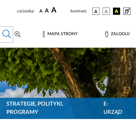
A
A
czcionka:
A
kontrast:
MAPA STRONY
ZALOGUJ
STRATEGIE, POLITYKI,
E-
PROGRAMY
URZĄD