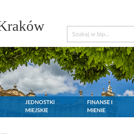
 Kraków
Szukaj w bip
JEDNOSTKI
FINANSE I
MIEJSKIE
MIENIE