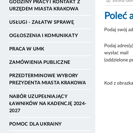
Strona Gł
GODZINY PRACY I KONTAKT Z
URZĘDEM MIASTA KRAKOWA
Poleć 
USŁUGI - ZAŁATW SPRAWĘ
Podaj swój ad
OGŁOSZENIA I KOMUNIKATY
Podaj adres(y)
PRACA W UMK
wysłać mail
(oddzielone p
ZAMÓWIENIA PUBLICZNE
PRZEDTERMINOWE WYBORY
PREZYDENTA MIASTA KRAKOWA
Kod z obrazka
NABÓR UZUPEŁNIAJĄCY
ŁAWNIKÓW NA KADENCJĘ 2024-
2027
POMOC DLA UKRAINY