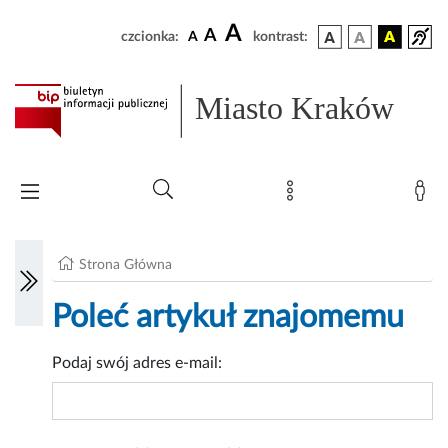
A
A
czcionka:
A
kontrast:
Miasto Kraków
Strona Główna
Poleć artykuł znajomemu
Podaj swój adres e-mail: