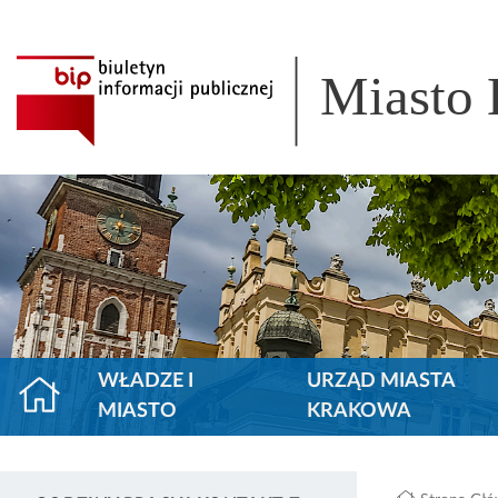
Miasto
WŁADZE I
URZĄD MIASTA
MIASTO
KRAKOWA