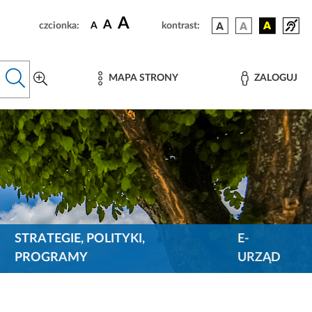
A
A
czcionka:
A
kontrast:
MAPA STRONY
ZALOGUJ
STRATEGIE, POLITYKI,
E-
PROGRAMY
URZĄD