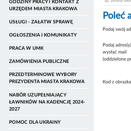
Strona Gł
GODZINY PRACY I KONTAKT Z
URZĘDEM MIASTA KRAKOWA
Poleć 
USŁUGI - ZAŁATW SPRAWĘ
Podaj swój ad
OGŁOSZENIA I KOMUNIKATY
Podaj adres(y)
PRACA W UMK
wysłać mail
(oddzielone p
ZAMÓWIENIA PUBLICZNE
PRZEDTERMINOWE WYBORY
PREZYDENTA MIASTA KRAKOWA
Kod z obrazka
NABÓR UZUPEŁNIAJĄCY
ŁAWNIKÓW NA KADENCJĘ 2024-
2027
POMOC DLA UKRAINY