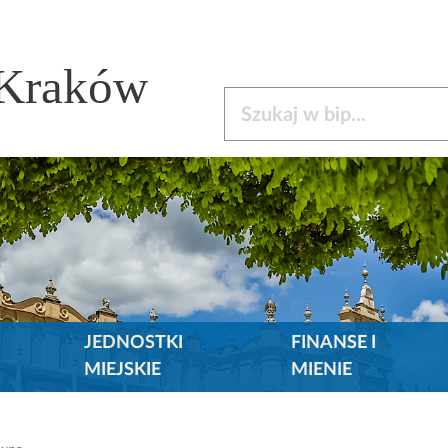
 Kraków
Szukaj w bip
JEDNOSTKI
FINANSE I
MIEJSKIE
MIENIE