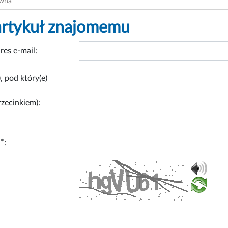
ówna
artykuł znajomemu
res e-mail:
, pod który(e)
rzecinkiem):
*: