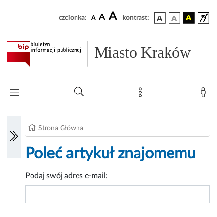
A
A
czcionka:
A
kontrast:
Miasto Kraków
Strona Główna
Poleć artykuł znajomemu
Podaj swój adres e-mail: