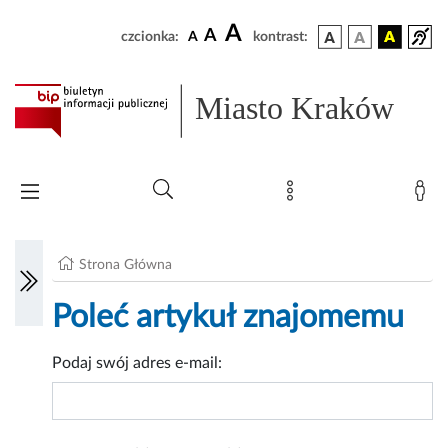
A
A
czcionka:
A
kontrast:
Miasto Kraków
Strona Główna
Poleć artykuł znajomemu
Podaj swój adres e-mail: