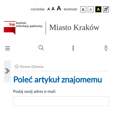
A
A
czcionka:
A
kontrast:
Miasto Kraków
Strona Główna
Poleć artykuł znajomemu
Podaj swój adres e-mail: