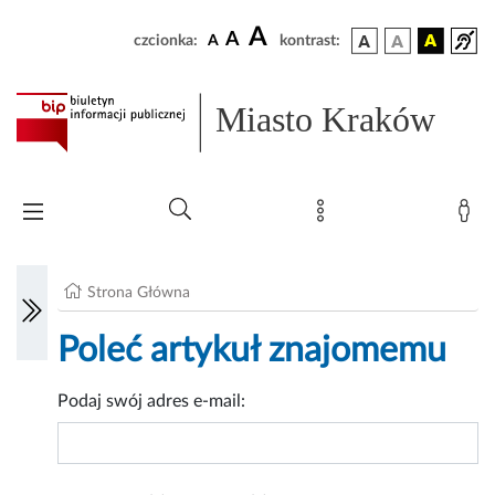
A
A
czcionka:
A
kontrast:
Miasto Kraków
Strona Główna
Poleć artykuł znajomemu
Podaj swój adres e-mail: