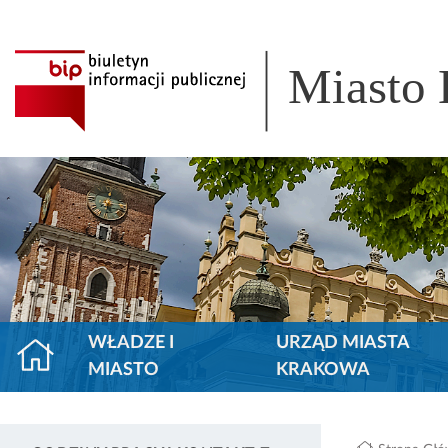
Miasto
WŁADZE I
URZĄD MIASTA
MIASTO
KRAKOWA