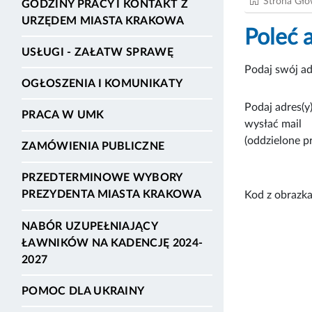
Strona Gł
GODZINY PRACY I KONTAKT Z
URZĘDEM MIASTA KRAKOWA
Poleć 
USŁUGI - ZAŁATW SPRAWĘ
Podaj swój ad
OGŁOSZENIA I KOMUNIKATY
Podaj adres(y)
PRACA W UMK
wysłać mail
(oddzielone p
ZAMÓWIENIA PUBLICZNE
PRZEDTERMINOWE WYBORY
PREZYDENTA MIASTA KRAKOWA
Kod z obrazka
NABÓR UZUPEŁNIAJĄCY
ŁAWNIKÓW NA KADENCJĘ 2024-
2027
POMOC DLA UKRAINY