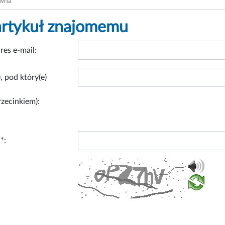
ówna
artykuł znajomemu
res e-mail:
, pod który(e)
rzecinkiem):
*: