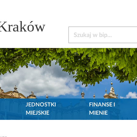
 Kraków
Szukaj w bip
JEDNOSTKI
FINANSE I
MIEJSKIE
MIENIE