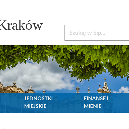
 Kraków
Szukaj w bip
JEDNOSTKI
FINANSE I
MIEJSKIE
MIENIE