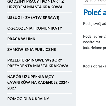
Strona Gł
GODZINY PRACY I KONTAKT Z
URZĘDEM MIASTA KRAKOWA
Poleć 
USŁUGI - ZAŁATW SPRAWĘ
Podaj swój ad
OGŁOSZENIA I KOMUNIKATY
Podaj adres(y)
PRACA W UMK
wysłać mail
(oddzielone p
ZAMÓWIENIA PUBLICZNE
PRZEDTERMINOWE WYBORY
PREZYDENTA MIASTA KRAKOWA
Kod z obrazka
NABÓR UZUPEŁNIAJĄCY
ŁAWNIKÓW NA KADENCJĘ 2024-
2027
POMOC DLA UKRAINY