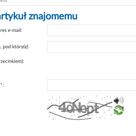
ówna
artykuł znajomemu
res e-mail:
, pod który(e)
rzecinkiem):
*: