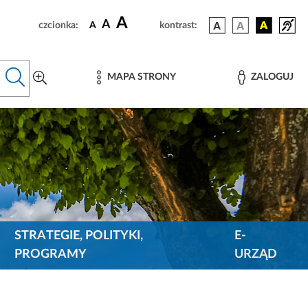
A
A
czcionka:
A
kontrast:
MAPA STRONY
ZALOGUJ
STRATEGIE, POLITYKI,
E-
PROGRAMY
URZĄD