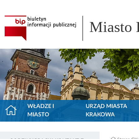
Miasto
WŁADZE I
URZĄD MIASTA
MIASTO
KRAKOWA