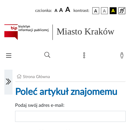
A
A
czcionka:
A
kontrast:
Miasto Kraków
Strona Główna
Poleć artykuł znajomemu
Podaj swój adres e-mail: