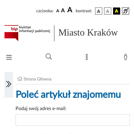
A
A
czcionka:
A
kontrast:
Miasto Kraków
Strona Główna
Poleć artykuł znajomemu
Podaj swój adres e-mail: