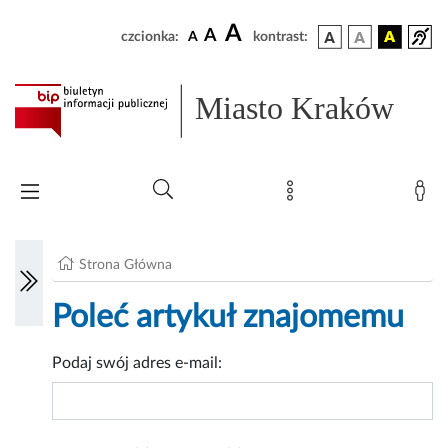
A
A
czcionka:
A
kontrast:
Miasto Kraków
Strona Główna
Poleć artykuł znajomemu
Podaj swój adres e-mail: