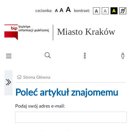
A
A
czcionka:
A
kontrast:
Miasto Kraków
Strona Główna
Poleć artykuł znajomemu
Podaj swój adres e-mail: