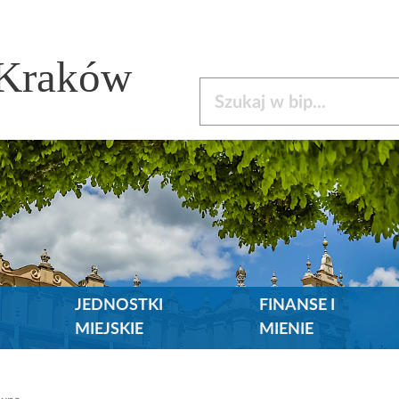
 Kraków
Szukaj w bip
JEDNOSTKI
FINANSE I
MIEJSKIE
MIENIE