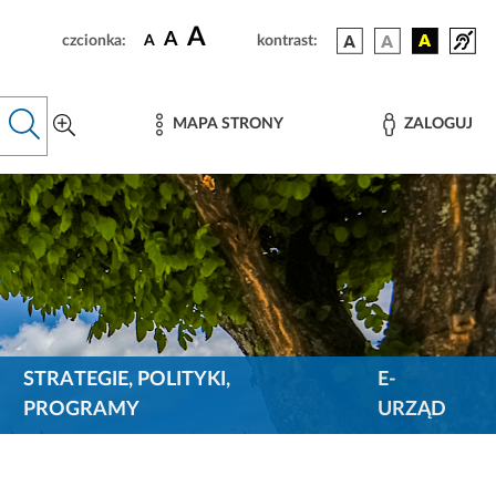
A
A
czcionka:
A
kontrast:
MAPA STRONY
ZALOGUJ
STRATEGIE, POLITYKI,
E-
PROGRAMY
URZĄD