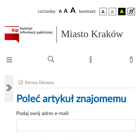
A
A
czcionka:
A
kontrast:
Miasto Kraków
Strona Główna
Poleć artykuł znajomemu
Podaj swój adres e-mail: