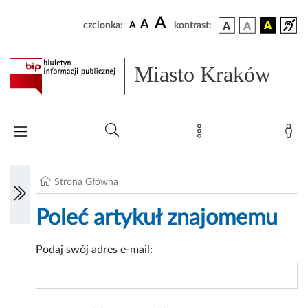
A
A
czcionka:
A
kontrast:
Miasto Kraków
Strona Główna
Poleć artykuł znajomemu
Podaj swój adres e-mail: