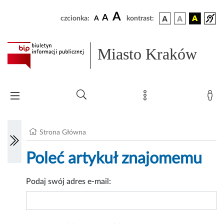
A
A
czcionka:
A
kontrast:
Miasto Kraków
Strona Główna
Poleć artykuł znajomemu
Podaj swój adres e-mail: