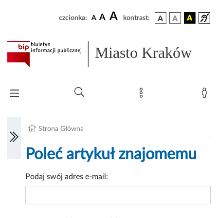
A
A
czcionka:
A
kontrast:
Miasto Kraków
Strona Główna
Poleć artykuł znajomemu
Podaj swój adres e-mail: