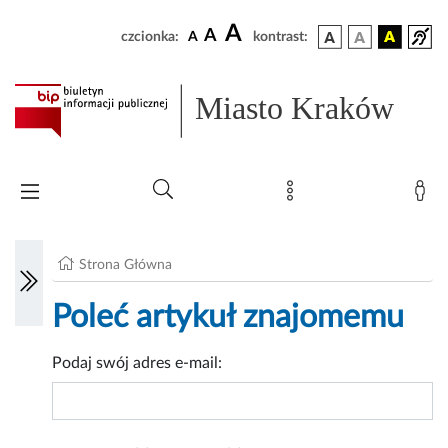
A
A
czcionka:
A
kontrast:
Miasto Kraków
Strona Główna
Poleć artykuł znajomemu
Podaj swój adres e-mail: