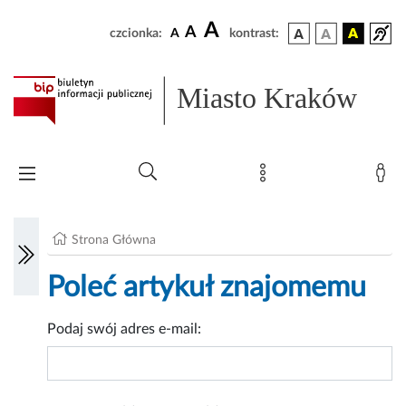
A
A
czcionka:
A
kontrast:
Miasto Kraków
Strona Główna
Poleć artykuł znajomemu
Podaj swój adres e-mail: