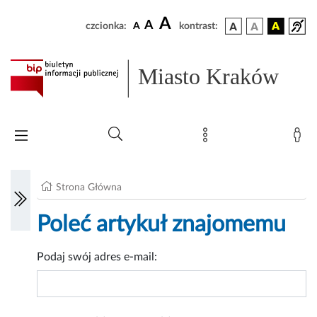
A
A
czcionka:
A
kontrast:
Miasto Kraków
Strona Główna
Poleć artykuł znajomemu
Podaj swój adres e-mail: