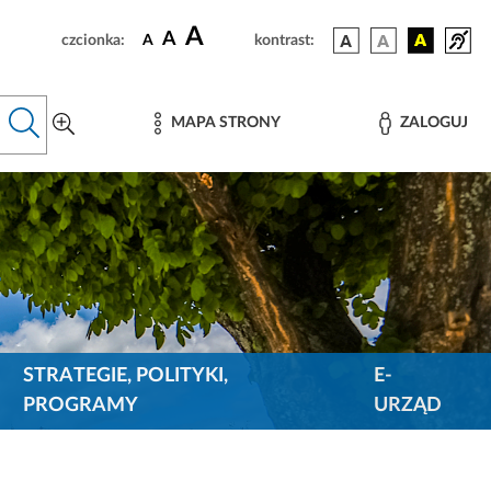
A
A
czcionka:
A
kontrast:
MAPA STRONY
ZALOGUJ
STRATEGIE, POLITYKI,
E-
PROGRAMY
URZĄD