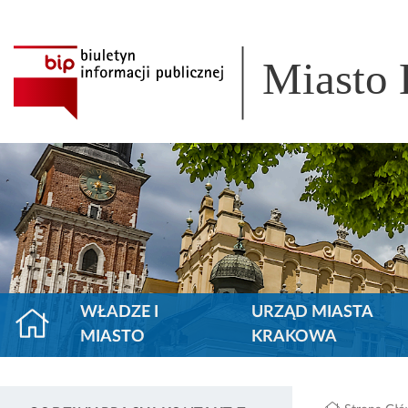
Miasto
WŁADZE I
URZĄD MIASTA
MIASTO
KRAKOWA