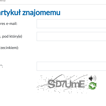
ówna
artykuł znajomemu
res e-mail:
, pod który(e)
rzecinkiem):
*: