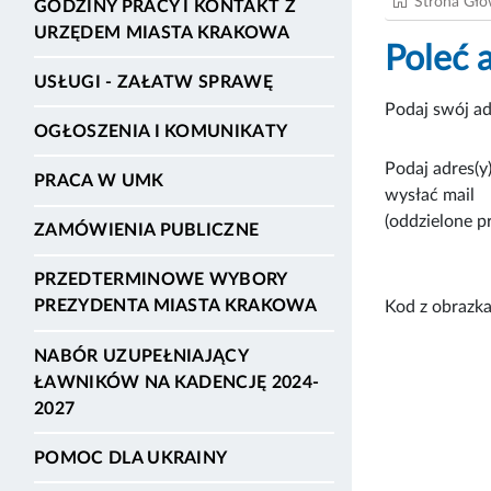
Strona Gł
GODZINY PRACY I KONTAKT Z
URZĘDEM MIASTA KRAKOWA
Poleć 
USŁUGI - ZAŁATW SPRAWĘ
Podaj swój ad
OGŁOSZENIA I KOMUNIKATY
Podaj adres(y)
PRACA W UMK
wysłać mail
(oddzielone p
ZAMÓWIENIA PUBLICZNE
PRZEDTERMINOWE WYBORY
PREZYDENTA MIASTA KRAKOWA
Kod z obrazka
NABÓR UZUPEŁNIAJĄCY
ŁAWNIKÓW NA KADENCJĘ 2024-
2027
POMOC DLA UKRAINY