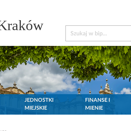
 Kraków
Szukaj w bip
JEDNOSTKI
FINANSE I
MIEJSKIE
MIENIE