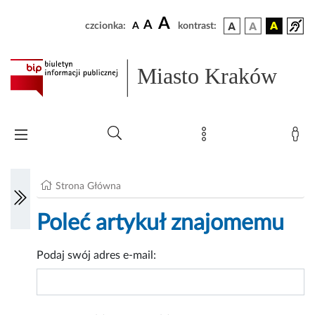
A
A
czcionka:
A
kontrast:
Miasto Kraków
Strona Główna
Poleć artykuł znajomemu
Podaj swój adres e-mail: