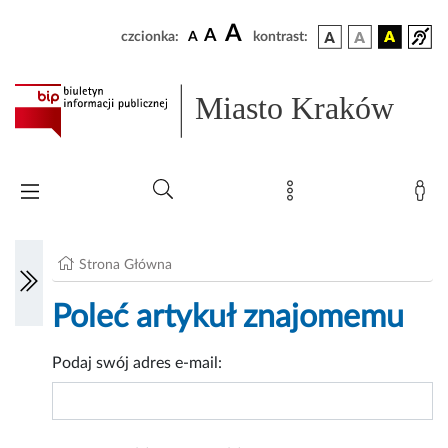
A
A
czcionka:
A
kontrast:
Miasto Kraków
Strona Główna
Poleć artykuł znajomemu
Podaj swój adres e-mail: