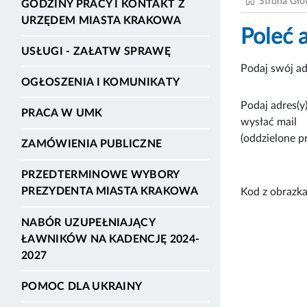
Strona Gł
GODZINY PRACY I KONTAKT Z
URZĘDEM MIASTA KRAKOWA
Poleć 
USŁUGI - ZAŁATW SPRAWĘ
Podaj swój ad
OGŁOSZENIA I KOMUNIKATY
Podaj adres(y)
PRACA W UMK
wysłać mail
(oddzielone p
ZAMÓWIENIA PUBLICZNE
PRZEDTERMINOWE WYBORY
PREZYDENTA MIASTA KRAKOWA
Kod z obrazka
NABÓR UZUPEŁNIAJĄCY
ŁAWNIKÓW NA KADENCJĘ 2024-
2027
POMOC DLA UKRAINY