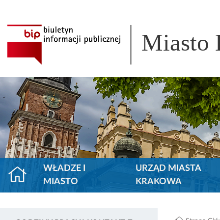
Miasto
WŁADZE I
URZĄD MIASTA
MIASTO
KRAKOWA