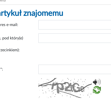
ówna
artykuł znajomemu
res e-mail:
, pod który(e)
rzecinkiem):
*: