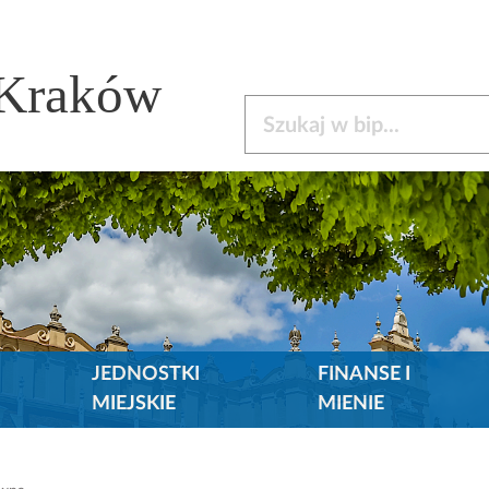
 Kraków
Szukaj w bip
JEDNOSTKI
FINANSE I
MIEJSKIE
MIENIE