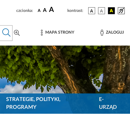
A
A
czcionka:
A
kontrast:
MAPA STRONY
ZALOGUJ
STRATEGIE, POLITYKI,
E-
PROGRAMY
URZĄD