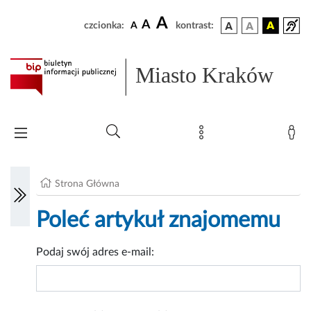
A
A
czcionka:
A
kontrast:
Miasto Kraków
Strona Główna
Poleć artykuł znajomemu
Podaj swój adres e-mail: