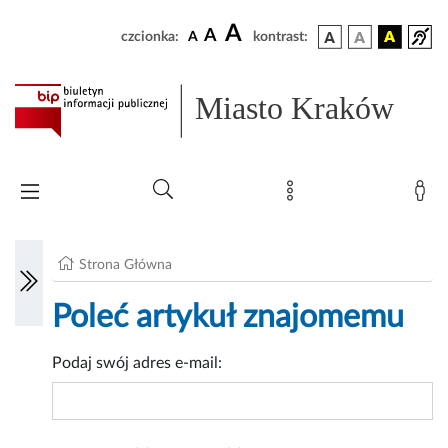
A
A
czcionka:
A
kontrast:
Miasto Kraków
Strona Główna
Poleć artykuł znajomemu
Podaj swój adres e-mail: