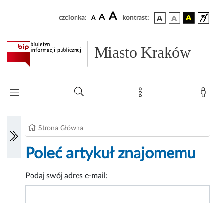
A
A
czcionka:
A
kontrast:
Miasto Kraków
Strona Główna
Poleć artykuł znajomemu
Podaj swój adres e-mail: