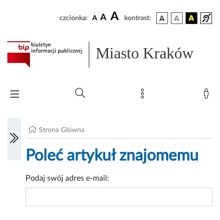
A
A
czcionka:
A
kontrast:
Miasto Kraków
Strona Główna
Poleć artykuł znajomemu
Podaj swój adres e-mail: