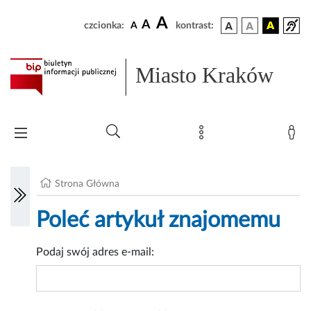
A
A
czcionka:
A
kontrast:
Miasto Kraków
Strona Główna
Poleć artykuł znajomemu
Podaj swój adres e-mail: